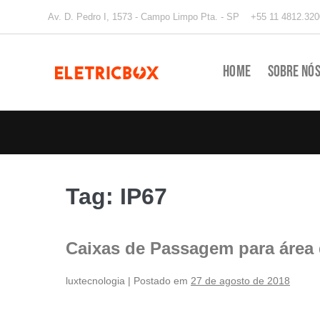
Av. D. Pedro I, 1573 - Campo Limpo Pta. - SP
+55 11 4812.320
Home
Sobre Nó
Tag:
IP67
Caixas de Passagem para área
luxtecnologia
|
Postado em
27 de agosto de 2018