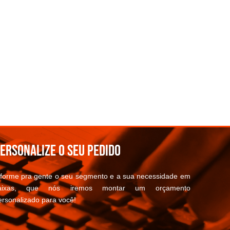
ersonalize o seu pedido
nforme pra gente o seu segmento e a sua necessidade em
aixas, que nós iremos montar um orçamento
ersonalizado para você!