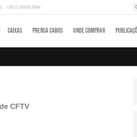
0
+55 11 95958.3944
s
Caixas
Prensa Cabos
Onde Comprar
Publicaç
 de CFTV