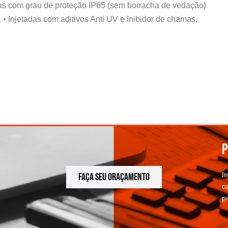
das com grau de proteção IP65 (sem borracha de vedação)
• Injetadas com aditivos Anti UV e Inibidor de chamas,
P
I
FAÇA SEU ORAÇAMENTO
c
p