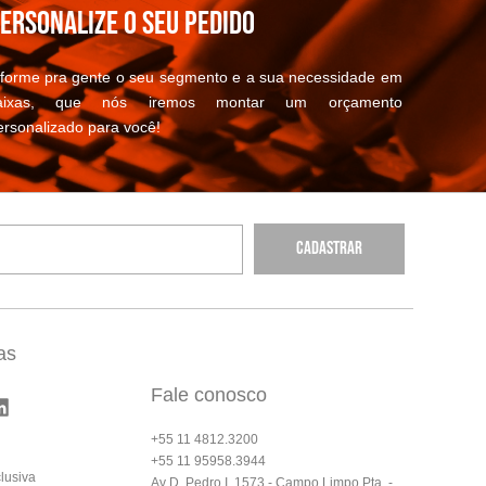
ersonalize o seu pedido
nforme pra gente o seu segmento e a sua necessidade em
aixas, que nós iremos montar um orçamento
ersonalizado para você!
Cadastrar
as
Fale conosco
+55 11 4812.3200
+55 11 95958.3944
lusiva
Av D. Pedro I, 1573 - Campo Limpo Pta. -