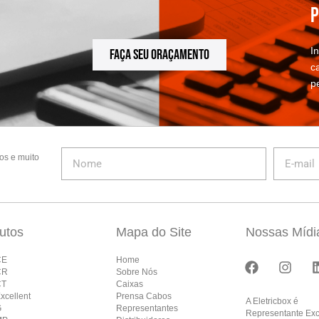
P
I
FAÇA SEU ORAÇAMENTO
c
p
os e muito
utos
Mapa do Site
Nossas Mídi
CE
Home
CR
Sobre Nós
CT
Caixas
xcellent
Prensa Cabos
A Eletricbox é
G
Representantes
Representante Exc