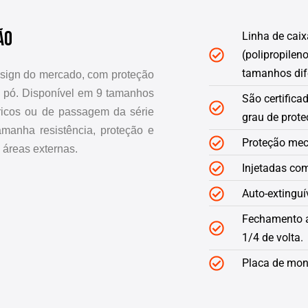
ão
Linha de cai
(polipropilen
tamanhos dif
sign do mercado, com proteção
de pó. Disponível em 9 tamanhos
São certific
ricos ou de passagem da série
grau de prote
amanha resistência, proteção e
Proteção mecâ
m áreas externas.
Injetadas co
Auto-extinguí
Fechamento a
1/4 de volta.
Placa de mon