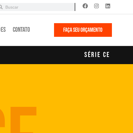
ões
Contato
FAÇA SEU ORÇAMENTO
Série CE