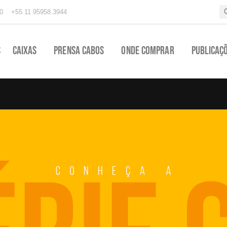
0
+55 11 95958.3944
s
Caixas
Prensa Cabos
Onde Comprar
Publicaç