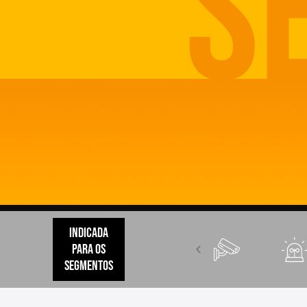
indicada
para os
segmentos