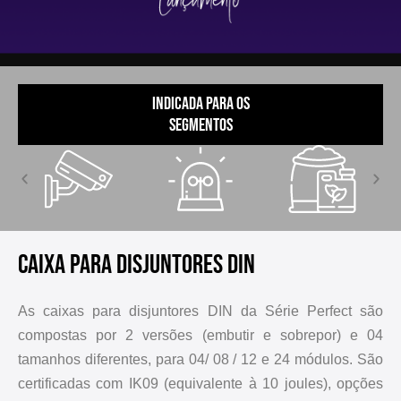
Indicada para os
segmentos
Caixa para disjuntores DIN
As caixas para disjuntores DIN da Série Perfect são
compostas por 2 versões (embutir e sobrepor) e 04
tamanhos diferentes, para 04/ 08 / 12 e 24 módulos. São
certificadas com IK09 (equivalente à 10 joules), opções