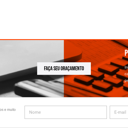
P
I
FAÇA SEU ORAÇAMENTO
c
p
os e muito