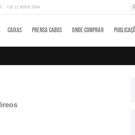
0
+55 11 95958.3944
s
Caixas
Prensa Cabos
Onde Comprar
Publicaç
éreos